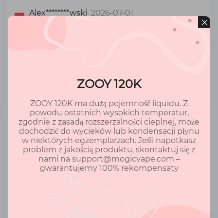
Alex********wski
2026-07-01
Najlepszy!!!
ZOOY TANK 120K
zł 79.00
ZOOY 120K
Recenzje (9)
ZOOY 120K ma dużą pojemność liquidu. Z
powodu ostatnich wysokich temperatur,
zgodnie z zasadą rozszerzalności cieplnej, może
Mat*******óbel
2026-06-28
dochodzić do wycieków lub kondensacji płynu
w niektórych egzemplarzach. Jeśli napotkasz
problem z jakością produktu, skontaktuj się z
Dobre i przystępna cena
nami na support@mogicvape.com –
gwarantujemy 100% rekompensaty
ZOOY 30 ML
zł 45.00
Recenzje (5)