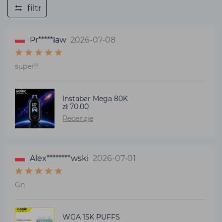
filtr
Pr*****ław
2026-07-08
super!!
Instabar Mega 80K
zł 70.00
Recenzje
Alex********wski
2026-07-01
Gn
WGA 15K PUFFS