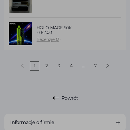
HOLO MAGE 50K
zł 62.00
Recenzje (3)
1
2
3
4
...
7
Powrót
Informacje o firmie