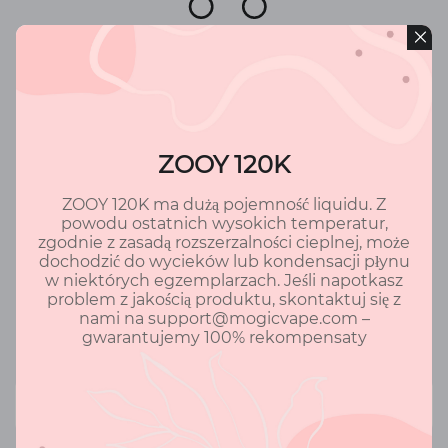
Twój koszyk jest pusty
kontynuuj zakupy
ZOOY 120K
ZOOY 120K ma dużą pojemność liquidu. Z
powodu ostatnich wysokich temperatur,
zgodnie z zasadą rozszerzalności cieplnej, może
dochodzić do wycieków lub kondensacji płynu
w niektórych egzemplarzach. Jeśli napotkasz
problem z jakością produktu, skontaktuj się z
nami na support@mogicvape.com –
Powrót
gwarantujemy 100% rekompensaty
Informacje o firmie