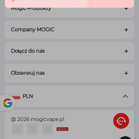
Mogic-Produkty
Company MOGIC
Dołącz do nas
Obserwuj nas
PLN
Pow
@ 2026 mogicvape.pl
ered
by
Translate