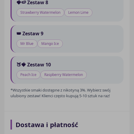
🍓🍉 Zestaw 8
Strawberry Watermelon
Lemon Lime
👑 Zestaw 9
Mr Blue
Mango Ice
🍑🍓 Zestaw 10
Peach Ice
Raspberry Watermelon
*Wszystkie smaki dostępne z nikotyną 3%. Wybierz swój
ulubiony zestaw! Klienci często kupują 5-10 sztuk na raz!
Dostawa i płatność