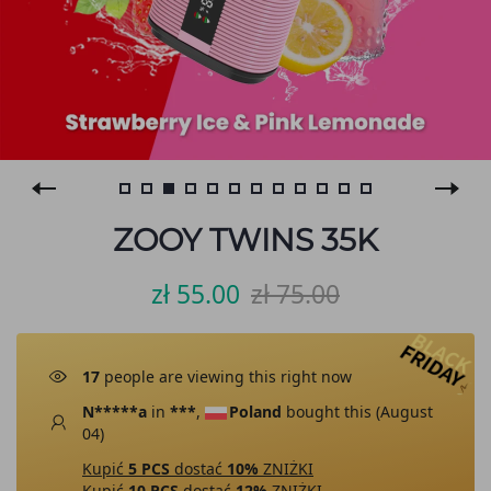
ZOOY TWINS 35K
zł 55.00
zł 75.00
13
people are viewing this right now
N*****a
in
***
,
Poland
bought this (
August
04
)
Kupić
5 PCS
dostać
10%
ZNIŻKI
Kupić
10 PCS
dostać
12%
ZNIŻKI