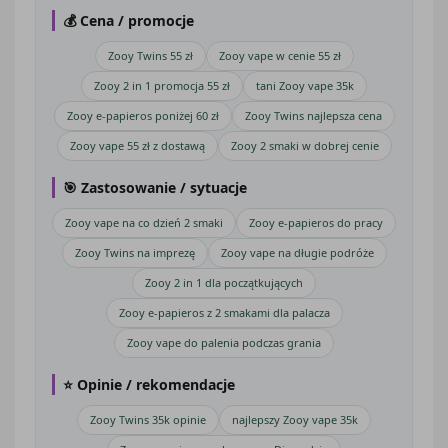
💰 Cena / promocje
Zooy Twins 55 zł
Zooy vape w cenie 55 zł
Zooy 2 in 1 promocja 55 zł
tani Zooy vape 35k
Zooy e-papieros poniżej 60 zł
Zooy Twins najlepsza cena
Zooy vape 55 zł z dostawą
Zooy 2 smaki w dobrej cenie
🎯 Zastosowanie / sytuacje
Zooy vape na co dzień 2 smaki
Zooy e-papieros do pracy
Zooy Twins na imprezę
Zooy vape na długie podróże
Zooy 2 in 1 dla początkujących
Zooy e-papieros z 2 smakami dla palacza
Zooy vape do palenia podczas grania
⭐ Opinie / rekomendacje
Zooy Twins 35k opinie
najlepszy Zooy vape 35k