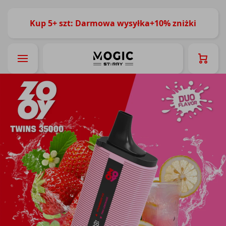
Kup 5+ szt: Darmowa wysyłka+10% zniżki