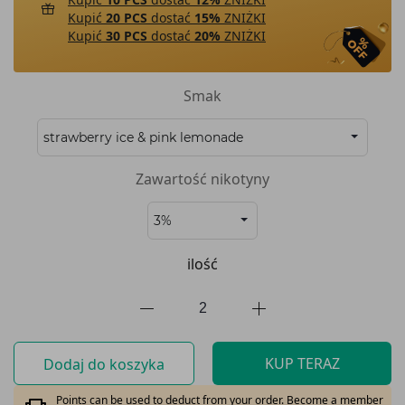
Kupić
20 PCS
dostać
15%
ZNIŻKI
Kupić
30 PCS
dostać
20%
ZNIŻKI
Smak
Zawartość nikotyny
ilość
KUP TERAZ
Dodaj do koszyka
Points can be used to deduct from your order. Become a member