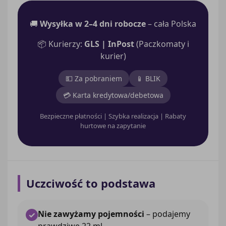
🚚
Wysyłka w 2–4 dni robocze
– cała Polska
📦 Kurierzy:
GLS | InPost
(Paczkomaty i
kurier)
💵 Za pobraniem
📱 BLIK
💳 Karta kredytowa/debetowa
Bezpieczne płatności | Szybka realizacja | Rabaty
hurtowe na zapytanie
Uczciwość to podstawa
Nie zawyżamy pojemności
– podajemy
✓
prawdziwe 22 ml