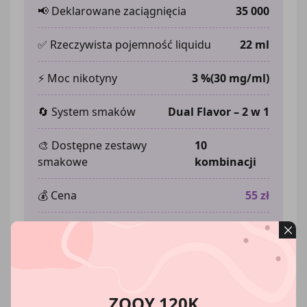
📢 Deklarowane zaciągnięcia
35 000
✅ Rzeczywista pojemność liquidu
22 ml
⚡ Moc nikotyny
3
%
(30 mg/ml)
🔄 System smaków
Dual Flavor – 2 w 1
🎨 Dostępne zestawy
10
smakowe
kombinacji
💰 Cena
55 zł
📦 Sprzedaż
Zapytaj o ceny
hurtowa
kartonów!
ZOOY 120K