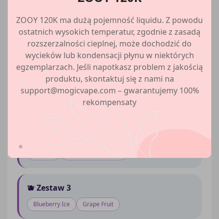
Wybierz swój zestaw smaków
ZOOY 120K ma dużą pojemność liquidu. Z powodu
ostatnich wysokich temperatur, zgodnie z zasadą
10 unikalnych kombinacji – każda zawiera 2 smaki
rozszerzalności cieplnej, może dochodzić do
w jednym urządzeniu. Przełączaj się płynnie i
wycieków lub kondensacji płynu w niektórych
ciesz się różnorodnością!
egzemplarzach. Jeśli napotkasz problem z jakością
produktu, skontaktuj się z nami na
🍓 Zestaw 1
support@mogicvape.com – gwarantujemy 100%
rekompensaty
Strawberry Ice
Pink Lemonade
💕 Zestaw 2
Love 66
Red Bull Strawberry
🫐 Zestaw 3
Blueberry Ice
Grape Fruit