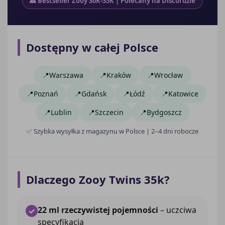
👥 Bestseller Zooy 30K-35K | Polecany na Discordzie
Dostępny w całej Polsce
Warszawa
Kraków
Wrocław
Poznań
Gdańsk
Łódź
Katowice
Lublin
Szczecin
Bydgoszcz
✅ Szybka wysyłka z magazynu w Polsce | 2–4 dni robocze
Dlaczego Zooy Twins 35k?
22 ml rzeczywistej pojemności
– uczciwa
✓
specyfikacja