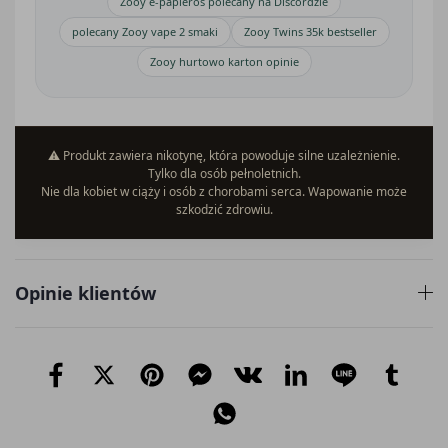
Zooy e-papieros polecany na Discordzie
polecany Zooy vape 2 smaki
Zooy Twins 35k bestseller
Zooy hurtowo karton opinie
⚠️ Produkt zawiera nikotynę, która powoduje silne uzależnienie.
Tylko dla osób pełnoletnich.
Nie dla kobiet w ciąży i osób z chorobami serca. Wapowanie może
szkodzić zdrowiu.
Opinie klientów