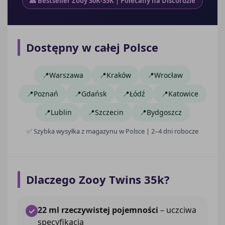
👥 Bestseller Zooy 30K-35K | Polecany na Discordzie
Dostępny w całej Polsce
Warszawa
Kraków
Wrocław
Poznań
Gdańsk
Łódź
Katowice
Lublin
Szczecin
Bydgoszcz
✅ Szybka wysyłka z magazynu w Polsce | 2–4 dni robocze
Dlaczego Zooy Twins 35k?
22 ml rzeczywistej pojemności
– uczciwa
✓
specyfikacja