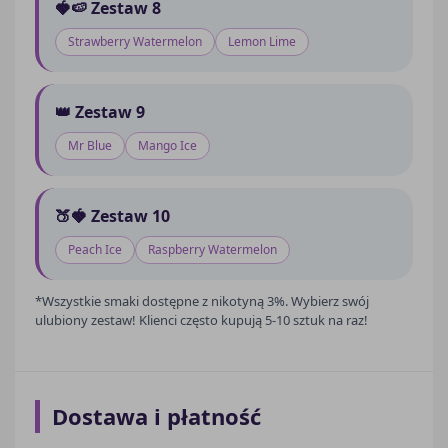
🍓🍉 Zestaw 8
Strawberry Watermelon
Lemon Lime
👑 Zestaw 9
Mr Blue
Mango Ice
🍑🍓 Zestaw 10
Peach Ice
Raspberry Watermelon
*Wszystkie smaki dostępne z nikotyną 3%. Wybierz swój
ulubiony zestaw! Klienci często kupują 5-10 sztuk na raz!
Dostawa i płatność