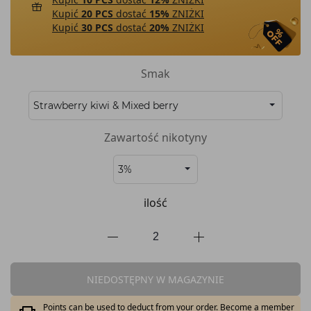
Kupić
20 PCS
dostać
15%
ZNIŻKI
Kupić
30 PCS
dostać
20%
ZNIŻKI
Smak
Zawartość nikotyny
ilość
NIEDOSTĘPNY W MAGAZYNIE
Points can be used to deduct from your order. Become a member