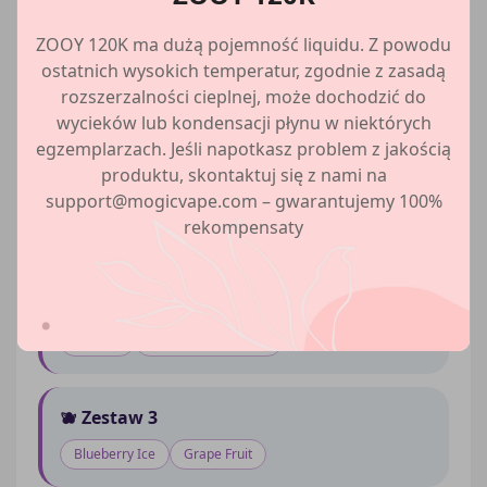
Wybierz swój zestaw smaków
ZOOY 120K ma dużą pojemność liquidu. Z powodu
ostatnich wysokich temperatur, zgodnie z zasadą
10 unikalnych kombinacji – każda zawiera 2 smaki
rozszerzalności cieplnej, może dochodzić do
w jednym urządzeniu. Przełączaj się płynnie i
wycieków lub kondensacji płynu w niektórych
ciesz się różnorodnością!
egzemplarzach. Jeśli napotkasz problem z jakością
produktu, skontaktuj się z nami na
🍓 Zestaw 1
support@mogicvape.com – gwarantujemy 100%
rekompensaty
Strawberry Ice
Pink Lemonade
💕 Zestaw 2
Love 66
Red Bull Strawberry
🫐 Zestaw 3
Blueberry Ice
Grape Fruit