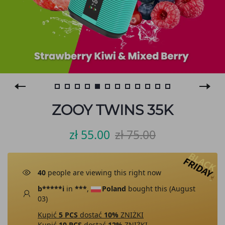
ZOOY TWINS 35K
zł 55.00
zł 75.00
40
people are viewing this right now
b*****i
in
***
,
Poland
bought this (
August
03
)
Kupić
5 PCS
dostać
10%
ZNIŻKI
Kupić
10 PCS
dostać
12%
ZNIŻKI