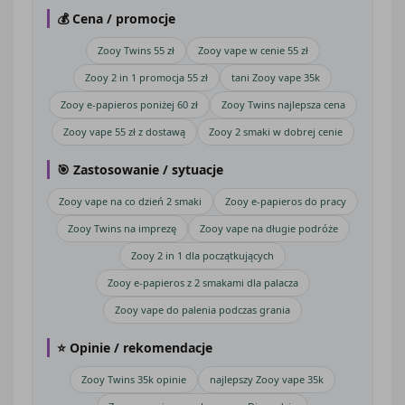
💰 Cena / promocje
Zooy Twins 55 zł
Zooy vape w cenie 55 zł
Zooy 2 in 1 promocja 55 zł
tani Zooy vape 35k
Zooy e-papieros poniżej 60 zł
Zooy Twins najlepsza cena
Zooy vape 55 zł z dostawą
Zooy 2 smaki w dobrej cenie
🎯 Zastosowanie / sytuacje
Zooy vape na co dzień 2 smaki
Zooy e-papieros do pracy
Zooy Twins na imprezę
Zooy vape na długie podróże
Zooy 2 in 1 dla początkujących
Zooy e-papieros z 2 smakami dla palacza
Zooy vape do palenia podczas grania
⭐ Opinie / rekomendacje
Zooy Twins 35k opinie
najlepszy Zooy vape 35k