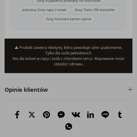
Zooy e-papieros polecany na Discordzie
polecany Zooy vape 2 smaki
Zooy Twins 35k bestseller
Zooy hurtowo karton opinie
⚠️ Produkt zawiera nikotynę, która powoduje silne uzależnienie.
Tylko dla osób pełnoletnich.
Nie dla kobiet w ciąży i osób z chorobami serca. Wapowanie może
szkodzić zdrowiu.
Opinie klientów