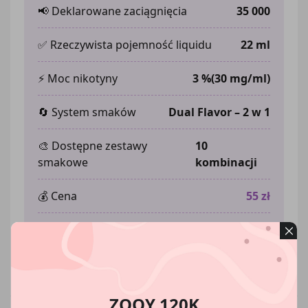
📢 Deklarowane zaciągnięcia
35 000
✅ Rzeczywista pojemność liquidu
22 ml
⚡ Moc nikotyny
3
%
(30 mg/ml)
🔄 System smaków
Dual Flavor – 2 w 1
🎨 Dostępne zestawy
10
smakowe
kombinacji
💰 Cena
55 zł
📦 Sprzedaż
Zapytaj o ceny
hurtowa
kartonów!
ZOOY 120K