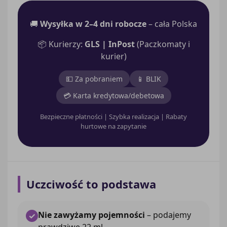
🚚
Wysyłka w 2–4 dni robocze
– cała Polska
📦 Kurierzy:
GLS | InPost
(Paczkomaty i
kurier)
💵 Za pobraniem
📱 BLIK
💳 Karta kredytowa/debetowa
Bezpieczne płatności | Szybka realizacja | Rabaty
hurtowe na zapytanie
Uczciwość to podstawa
Nie zawyżamy pojemności
– podajemy
✓
prawdziwe 22 ml