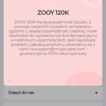
ZOOY 120K
ZOOY 120K ma dużą pojemność liquidu. Z
Powrót
powodu ostatnich wysokich temperatur,
zgodnie z zasadą rozszerzalności cieplnej, może
dochodzić do wycieków lub kondensacji płynu
w niektórych egzemplarzach. Jeśli napotkasz
Informacje o firmie
problem z jakością produktu, skontaktuj się z
nami na support@mogicvape.com –
gwarantujemy 100% rekompensaty
Mogic-Produkty
Company MOGIC
Dołącz do nas